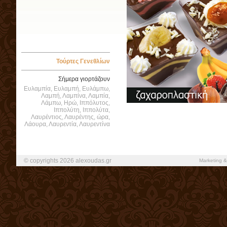
Τούρτες Γενεθλίων
Σήμερα γιορτάζουν
Ευλαμπία, Ευλαμπή, Ευλάμπω,
Λαμπή, Λαμπίνα, Λαμπία,
Λάμπω, Ηρώ, Ιππόλυτος,
Ιππολύτη, Ιππολύτα,
Λαυρέντιος, Λαυρέντης, ώρα,
Λάουρα, Λαυρεντία, Λαυρεντίνα
© copyrights 2026 alexoudas.gr
Marketing &